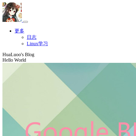
更多
日志
Linux学习
HuaLuoo's Blog
Hello World