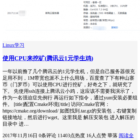
Linux学习
使用CPU来挖矿(腾讯云1元学生鸡)
一年以前撸了几个腾讯云的1元学生机，但是自己服务器很充
足用不到，1M带宽也派不上什么用场，百度查了下有种山寨
币（门罗币）可以使用CPU进行挖矿，好奇之下，就研究了
下。 先使用ssh连接上腾讯云小鸡，这应该不需要我演示了，
作为一名强迫症先例行 再运行如下指令，通过yum安装必要组
件。 [title]配置Cmake环境[/title] 访问Cmake官网：
https://cmake.org/download/ 如图找到.tar.gz的安装包，右键复制
链接地址，然后进行wget。这里我是 解压安装包 进入解压的
目录中 进…
2017年11月16日
0条评论
11403点热度
16人点赞
華落
阅读全