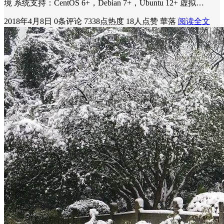
境 系统支持：CentOS 6+，Debian 7+，Ubuntu 12+ 虚拟…
2018年4月8日
0条评论
7338点热度
18人点赞
華落
阅读全文