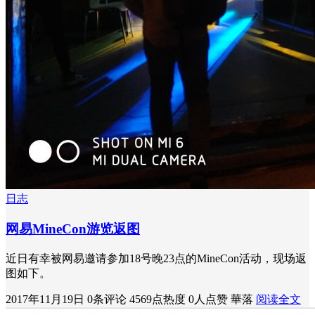
日志
网易MineCon游览返图
近日有幸被网易邀请参加18号晚23点的MineCon活动，现场返
图如下。
2017年11月19日
0条评论
4569点热度
0人点赞
華落
阅读全文