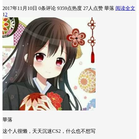
2017年11月10日
0条评论
9359点热度
27人点赞
華落
阅读全文
1
2
華落
这个人很懒，天天沉迷CS2，什么也不想写